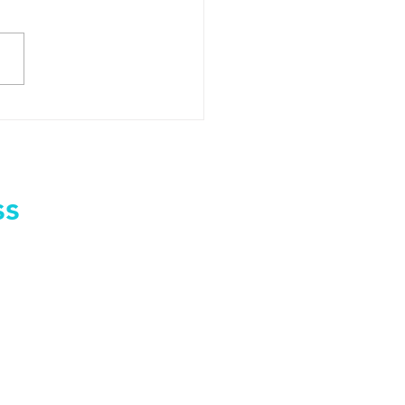
ss
ta-agile-consulting.de