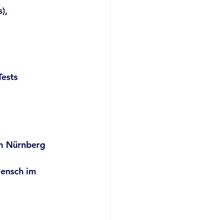
),
Tests
um Nürnberg
Mensch im 