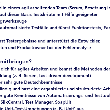
s
d in einem agil arbeitenden Team (Scrum, Besetzung i
auf dieser Basis Testskripte mit Hilfe geeigneter 
ngswerkzeuge
utomatisierte Testfälle und führst Funktionstests, Fa
t Testergebnisse und unterstützt die Entwickler,
sten und Productowner bei der Fehleranalyse
 mitbringen?
 dich für agiles Arbeiten und kennst die Methoden der
lung (z. B. Scrum, test-driven-development)
er sehr gute Deutschkenntnisse
tändig und hast eine organisierte und strukturierte Ar
r gute Kenntnisse von Automatisierungs- und Testtoo
, SilkCentral, Test Manager, SoapUI)
in Unit-Test-Umgebungen (z. B. jUnit) aus