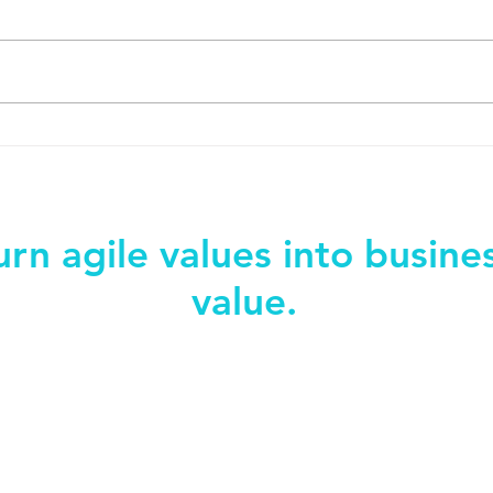
urn agile values into busine
value.
152709
info@sen
umphreys