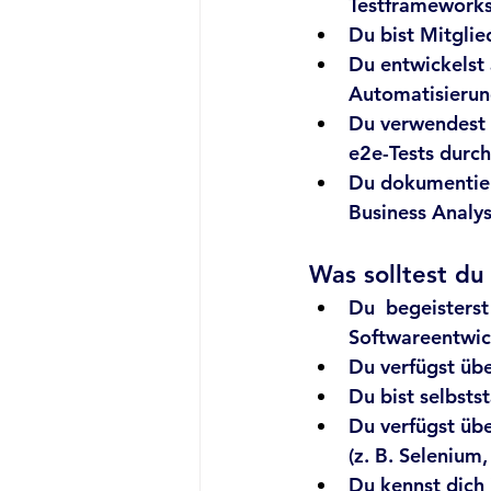
Testframework
Du bist Mitglie
Du entwickelst 
Automatisieru
Du verwendest a
e2e-Tests durch
Du dokumentiers
Business Analy
Was solltest du
Du  begeisterst
Softwareentwick
Du verfügst üb
Du bist selbsts
Du verfügst übe
(z. B. Selenium
Du kennst dich 