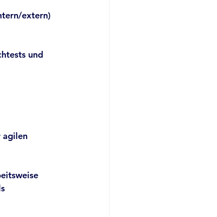
ntern/extern)
chtests und
 agilen 
beitsweise
ls