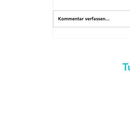
Kommentar verfassen...
T
+49 152 34
Christian H