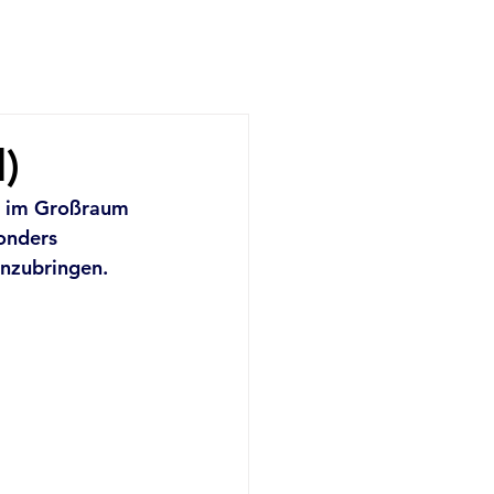
)
en im Großraum 
onders 
inzubringen.