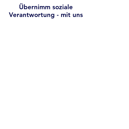
Übernimm soziale
Verantwortung - mit uns
Wir übernehmen soziale
Verantwortung und geben auf dieser
Weise neben unserem beruflichen
Engagement der Gesellschaft etwas
zurück. Konkret spenden wir jährlich
den Umsatz eines gesamtes Firmen-
Arbeitstages für gemeinnützige
Zwecke. Beispielsweise 2019 für
Ärzte ohne Grenzen. Dabei
entscheidest Du als Kollege mit,
wohin das Geld geht.
Anstatt eines Firmenausflugs
engagieren wir uns sozial, z.B.
mittels kostenloser Schulungen für
Mitarbeiter sozialer Einrichtungen.
Auch hier gilt: Bring dich mit deinen
Ideen ein!